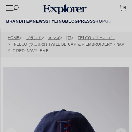
BRAND
ITEM
NEWS
STYLING
BLOG
PRESS
SHOP
GUIDE
FAQ
HOME
ブランド
メンズ
[F]
FELCO（フェルコ）
FELCO (フェルコ) TWILL BB CAP w/F EMBROIDERY - NAV
Y_F RED_NAVY_EMB