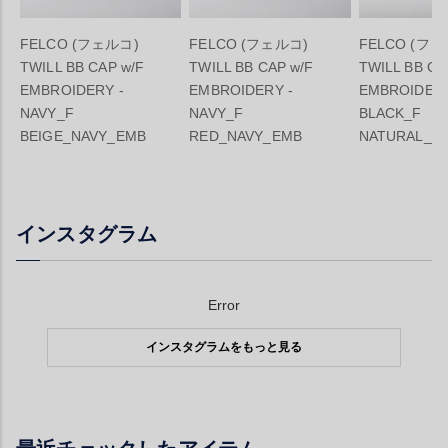
FELCO (フェルコ)
FELCO (フェルコ)
FELCO (フェ
TWILL BB CAP w/F
TWILL BB CAP w/F
TWILL BB CA
EMBROIDERY -
EMBROIDERY -
EMBROIDERY
NAVY_F
NAVY_F
BLACK_F
BEIGE_NAVY_EMB
RED_NAVY_EMB
NATURAL_B
インスタグラム
Error
インスタグラムをもっと見る