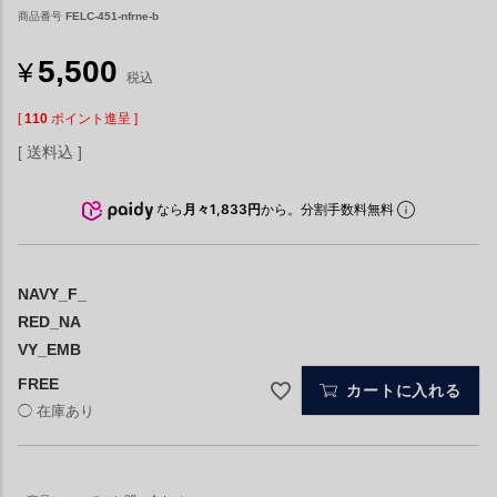
商品番号
FELC-451-nfrne-b
5,500
¥
税込
[
110
ポイント進呈 ]
送料込
なら
月々1,833円
から。分割手数料無料
NAVY_F_
RED_NA
VY_EMB
FREE
カートに入れる