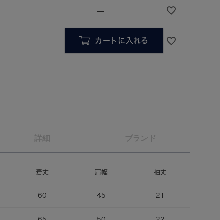
—
カートに入れる
詳細
ブランド
着丈
肩幅
袖丈
60
45
21
65
50
22