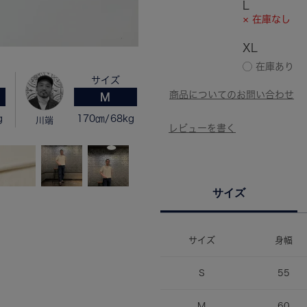
L
× 在庫なし
XL
サイズ
M
g
170㎝/68kg
川端
サイズ
サイズ
身幅
S
55
M
60