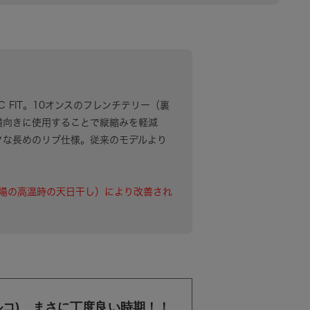
LASSIC FIT。10オンスのフレンチテリー（裏
横向きに使用することで縦縮みを軽減
クな長めのリブ仕様。従来のモデルより
場の高温時の天日干し）により改善され
ェルコ) まさに丁度良い時期！！