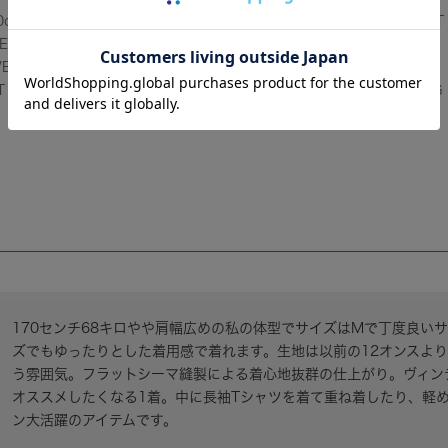
oz LT
FELCO (フェルコ) 10oz LT
FELCO (フェルコ) 10oz LT
TERRY
WEIGHT FRENCH TERRY
WEIGHT FRENCH TERRY
VE
S/S INVERSE WEAVE
S/S INVERSE WEAVE
 -
SWEAT CLASSIC FIT - LT
SWEAT CLASSIC FIT - PG
GREY
GREEN
170センチ68キロやや肩幅広めの私の体型でサイズはMで丁度良い
ズでもゆったりとした着用感で着れます。生地は以前の12オンスより
う雰囲気。フラットシーマ縫製による着心地抜群の仕上がり。ヴィン
オススメしたくなる1着。中に長袖Tシャツを着て重ね着したり、軽
ン大活躍のアイテムです。