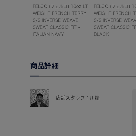
FELCO (フェルコ) 10oz LT
FELCO (フェルコ) 10
WEIGHT FRENCH TERRY
WEIGHT FRENCH 
S/S INVERSE WEAVE
S/S INVERSE WEA
SWEAT CLASSIC FIT -
SWEAT CLASSIC FIT
ITALIAN NAVY
BLACK
商品詳細
店舗スタッフ：川端