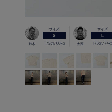
サイズ
サイズ
S
L
172㎝/60kg
176㎝/74k
鈴木
大西