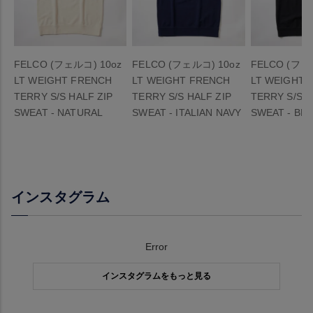
FELCO (フェルコ) 10oz
FELCO (フェルコ) 10oz
FELCO (フェ
LT WEIGHT FRENCH
LT WEIGHT FRENCH
LT WEIGHT 
TERRY S/S HALF ZIP
TERRY S/S HALF ZIP
TERRY S/S H
SWEAT - NATURAL
SWEAT - ITALIAN NAVY
SWEAT - BL
インスタグラム
Error
インスタグラムをもっと見る