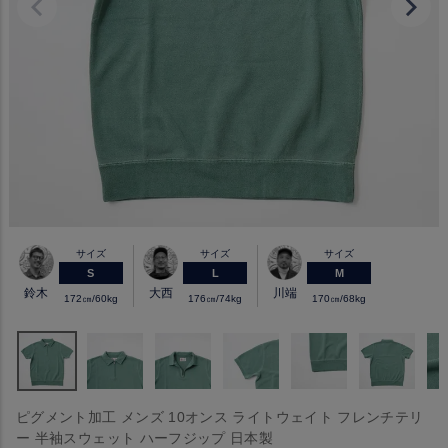
サイズ
サイズ
サイズ
S
L
M
鈴木
大西
川端
172㎝/60kg
176㎝/74kg
170㎝/68kg
ピグメント加工 メンズ 10オンス ライトウェイト フレンチテリ
ー 半袖スウェット ハーフジップ 日本製