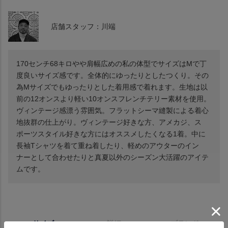
店舗スタッフ：川端
170センチ68キロやや肩幅広めの私の体型でサイズはMで丁
度良いサイズ感です。全体的にゆったりとしたつくり。その
為Mサイズでもゆったりとした着用感で着れます。生地は以
前の12オンスより軽い10オンスフレンチテリー素材を使用。
ヴィンテージ感漂う雰囲気。フラットシーマ縫製による着心
地抜群の仕上がり。ヴィンテージ好きな方、アメカジ、ス
ポーツスタイル好きな方にはオススメしたくなる1着。中に
長袖Tシャツを着て重ね着したり、軽めのアウターのイン
ナーとして合わせたりと真夏以外のシーズン大活躍のアイテ
ムです。
サイズ
詳細
ブランド