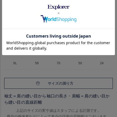
サイズ
身幅
着丈
肩幅
袖丈
S
52
66
43
21
M
55
66
46
22
L
57
68
48
23
XL
59
70
50
24
サイズの測り方
袖丈＝肩の縫い目から袖口の長さ・肩幅＝肩の縫い目か
ら縫い目の直線距離
上記のサイズの実寸値はスタッフによる計測です。
商品の個体差などによって多少の誤差の可能性はございます。