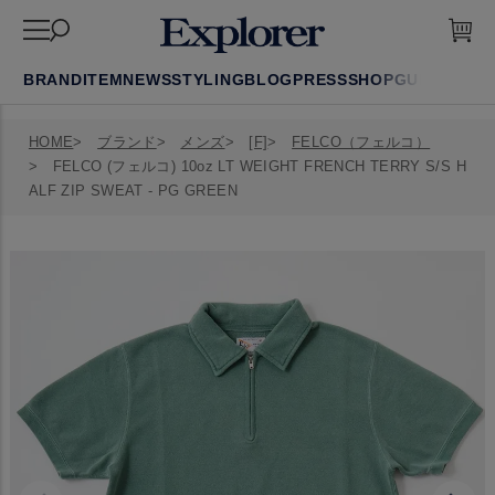
BRAND
ITEM
NEWS
STYLING
BLOG
PRESS
SHOP
GUIDE
FAQ
HOME
ブランド
メンズ
[F]
FELCO（フェルコ）
FELCO (フェルコ) 10oz LT WEIGHT FRENCH TERRY S/S H
ALF ZIP SWEAT - PG GREEN