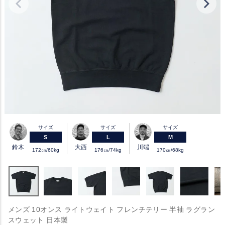
サイズ
サイズ
サイズ
S
L
M
鈴木
大西
川端
172㎝/60kg
176㎝/74kg
170㎝/68kg
メンズ 10オンス ライトウェイト フレンチテリー 半袖 ラグラン
スウェット 日本製