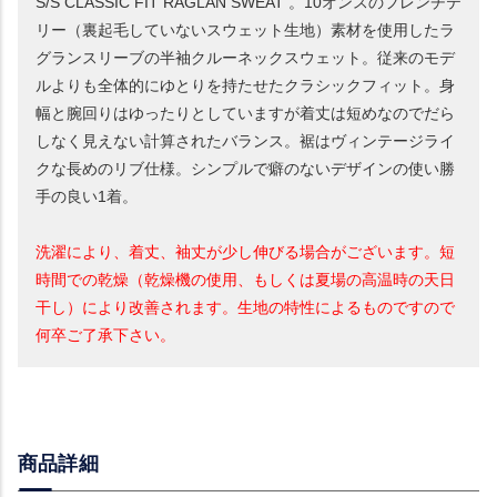
S/S CLASSIC FIT RAGLAN SWEAT 。10オンスのフレンチテ
リー（裏起毛していないスウェット生地）素材を使用したラ
グランスリーブの半袖クルーネックスウェット。従来のモデ
ルよりも全体的にゆとりを持たせたクラシックフィット。身
幅と腕回りはゆったりとしていますが着丈は短めなのでだら
しなく見えない計算されたバランス。裾はヴィンテージライ
クな長めのリブ仕様。シンプルで癖のないデザインの使い勝
手の良い1着。
洗濯により、着丈、袖丈が少し伸びる場合がございます。短
時間での乾燥（乾燥機の使用、もしくは夏場の高温時の天日
干し）により改善されます。生地の特性によるものですので
何卒ご了承下さい。
商品詳細