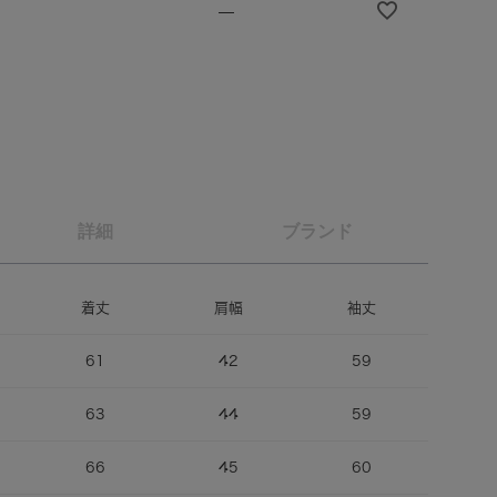
—
詳細
ブランド
着丈
肩幅
袖丈
61
42
59
63
44
59
66
45
60