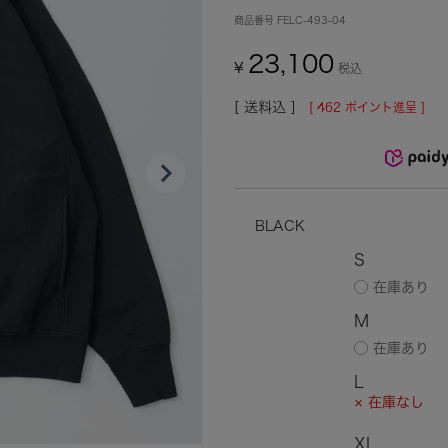
商品番号
FELC-493-04
23,100
¥
税込
送料込
[
462
ポイント進呈 ]
BLACK
S
M
L
× 在庫なし
XL