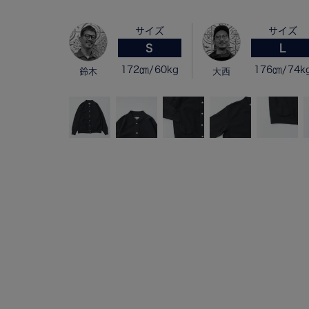
サイズ
サイズ
S
L
172㎝/60kg
176㎝/74k
鈴木
大西