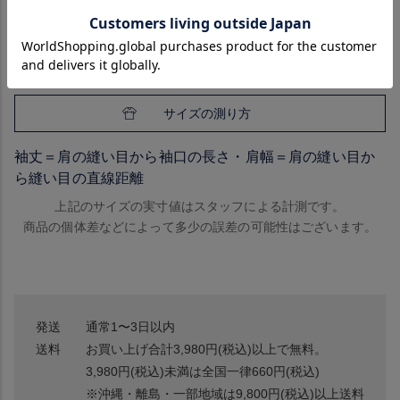
L
59
70
49
62
XL
61
71
50
62
サイズの測り方
袖丈＝肩の縫い目から袖口の長さ・肩幅＝肩の縫い目か
ら縫い目の直線距離
上記のサイズの実寸値はスタッフによる計測です。
商品の個体差などによって多少の誤差の可能性はございます。
発送
通常1〜3日以内
送料
お買い上げ合計3,980円(税込)以上で無料。
3,980円(税込)未満は全国一律660円(税込)
※沖縄・離島・一部地域は9,800円(税込)以上送料