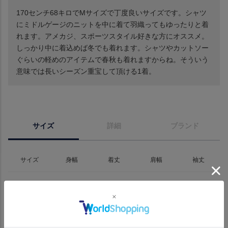
170センチ68キロでMサイズで丁度良いサイズです。シャツ
にミドルゲージのニットを中に着て羽織ってもゆったりと着
れます。アメカジ、スポーツスタイル好きな方にオススメ。
しっかり中に着込めば冬でも着れます。シャツやカットソー
ぐらいの軽めのアイテムで春秋も着れますからね。そういう
意味では長いシーズン重宝して頂ける1着。
サイズ
詳細
ブランド
サイズ
身幅
着丈
肩幅
袖丈
S
55
66
46
60
M
57
68
47
61