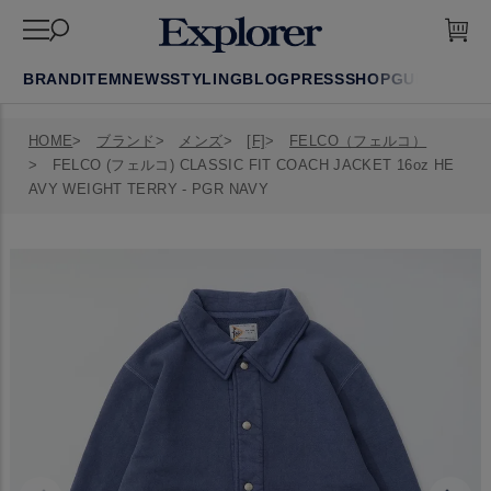
BRAND
ITEM
NEWS
STYLING
BLOG
PRESS
SHOP
GUIDE
FAQ
HOME
ブランド
メンズ
[F]
FELCO（フェルコ）
FELCO (フェルコ) CLASSIC FIT COACH JACKET 16oz HE
AVY WEIGHT TERRY - PGR NAVY