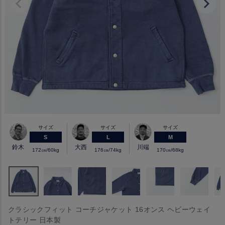
サイズ
サイズ
サイズ
S
L
M
鈴木
大西
川端
172㎝/60kg
176㎝/74kg
170㎝/68kg
クラシックフィット コーチジャケット 16オンス ヘビーウェイ
トテリー 日本製