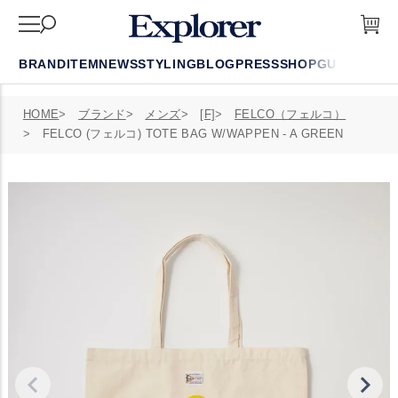
BRAND
ITEM
NEWS
STYLING
BLOG
PRESS
SHOP
GUIDE
FAQ
HOME
ブランド
メンズ
[F]
FELCO（フェルコ）
FELCO (フェルコ) TOTE BAG W/WAPPEN - A GREEN