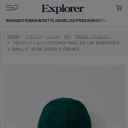
BRAND
ITEM
NEWS
STYLING
BLOG
PRESS
SHOP
GUIDE
FAQ
HOME
ブランド
メンズ
[F]
FELCO（フェルコ）
FELCO (フェルコ) STITCHED TWILL BB CAP EMBROIDER
Y SMALL F - 49 DK GREEN_F ORANGE