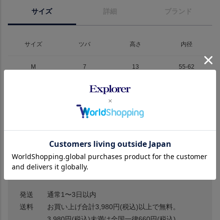
サイズ
詳細
ブランド
サイズ
ツバ
高さ
内径
M
7
13
55-62
サイズの測り方
上記のサイズの実寸値はスタッフによる計測です。
商品の個体差などによって多少の誤差の可能性はございます。
発送
通常1〜3日以内
送料
お買い上げ合計3,980円(税込)以上で無料。
3,980円(税込)未満は全国一律660円(税込)