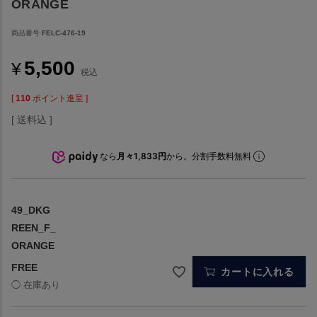
ORANGE
商品番号
FELC-476-19
5,500
¥
税込
[
110
ポイント進呈 ]
送料込
なら
月々1,833円
から。分割手数料無料
49_DKG
REEN_F_
ORANGE
FREE
カートに入れる