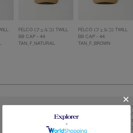
WILL
FELCO (フェルコ) TWILL
FELCO (フェルコ) TWILL
BB CAP - 44
BB CAP - 44
L
TAN_F_NATURAL
TAN_F_BROWN
クラシカルな雰囲気のオリジナルワッペンが良い雰囲気に仕上がって
エットのキャップなので被り易く、バックにはアジャスターも装備し
イル素材はオールシーズン使えますし、経年変化も楽しんで頂けるの
もいえる三角タグもついています。シンプルなスタイリングのアクセ