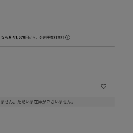
なら
月々1,576円
から。分割手数料無料
—
いません。ただいま在庫がございません。