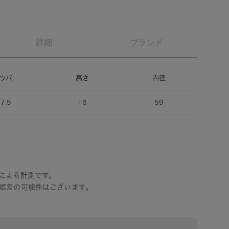
詳細
ブランド
ツバ
高さ
内径
7.5
16
59
による計測です。
誤差の可能性はございます。