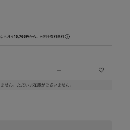
なら
月々15,766円
から。分割手数料無料
—
いません。ただいま在庫がございません。