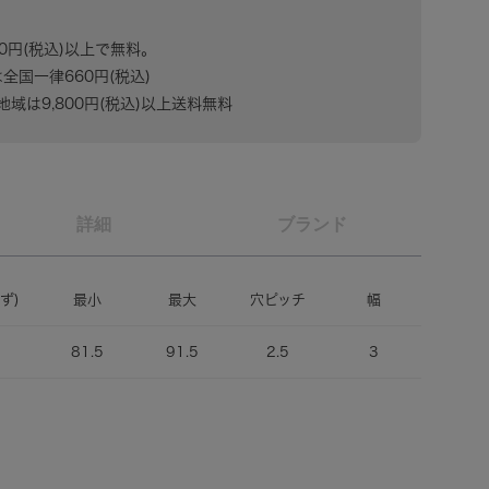
80円(税込)以上で無料。
は全国一律660円(税込)
域は9,800円(税込)以上送料無料
詳細
ブランド
ず)
最小
最大
穴ピッチ
幅
81.5
91.5
2.5
3