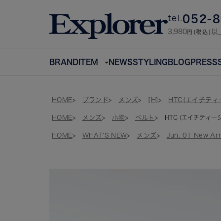
052-
tel.
3,980
以
円(税込)
BRAND
ITEM
NEWS
STYLING
BLOG
PRESS
HOME
ブランド
メンズ
[H]
HTC(エイチティ
HOME
メンズ
小物
ベルト
HTC (エイチティーシー)
HOME
WHAT'S NEW
メンズ
Jun. 01 New Arr