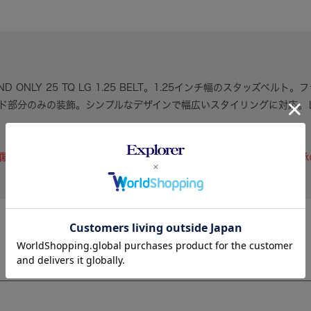
 ONLY 25 TQ LG 1.25 BELT。1.25インチ幅のスタッズベ
ド部分のみの装飾。シンプルなデザインで幅広いスタイリングに対応。
傷や生産過程上で負った小さな傷などがある場合がございます。ご了承