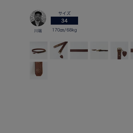
サイズ
34
170㎝/68kg
川端