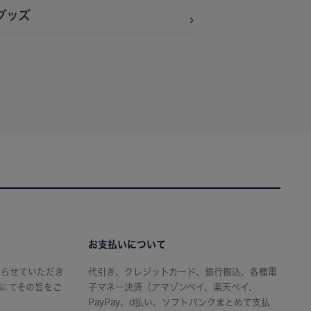
グッズ
お支払いについて
限らせていただき
代引き、クレジットカード、銀行振込、各種電
にてその旨をご
子マネー決済（アマゾンペイ、楽天ペイ、
PayPay、d払い、ソフトバンクまとめて支払