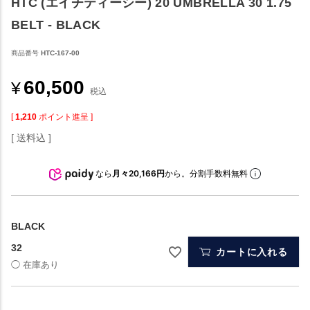
HTC (エイチティーシー) 20 UMBRELLA 30 1.75
BELT - BLACK
商品番号
HTC-167-00
60,500
¥
税込
[
1,210
ポイント進呈 ]
送料込
なら
月々20,166円
から。分割手数料無料
BLACK
32
カートに入れる