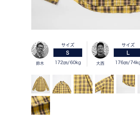
サイズ
サイズ
S
L
172㎝/60kg
176㎝/74k
鈴木
大西