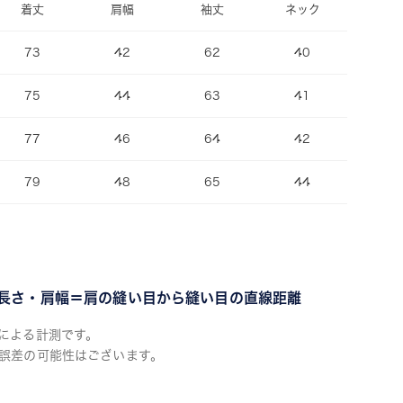
着丈
肩幅
袖丈
ネック
73
42
62
40
75
44
63
41
77
46
64
42
79
48
65
44
長さ・肩幅＝肩の縫い目から縫い目の直線距離
による計測です。
誤差の可能性はございます。