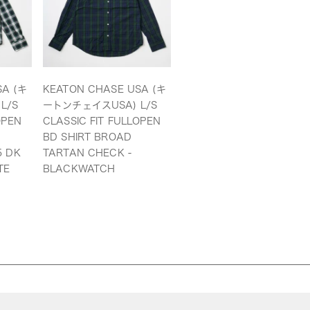
SA (キ
KEATON CHASE USA (キ
L/S
ートンチェイスUSA) L/S
OPEN
CLASSIC FIT FULLOPEN
BD SHIRT BROAD
5 DK
TARTAN CHECK -
TE
BLACKWATCH