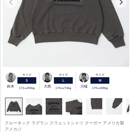
サイズ
サイズ
サイズ
S
L
M
鈴木
大西
川端
172㎝/60kg
176㎝/74kg
170㎝/68kg
クルーネック ラグラン スウェットシャツ クーガー アメリカ製
アメカジ