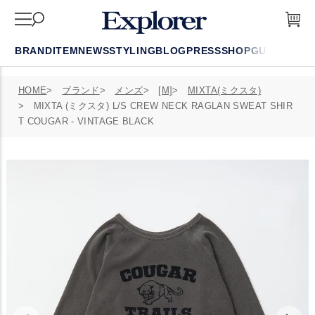
BRAND
ITEM
NEWS
STYLING
BLOG
PRESS
SHOP
GUIDE
FAQ
HOME
ブランド
メンズ
[M]
MIXTA(ミクスタ)
MIXTA (ミクスタ) L/S CREW NECK RAGLAN SWEAT SHIR
T COUGAR - VINTAGE BLACK