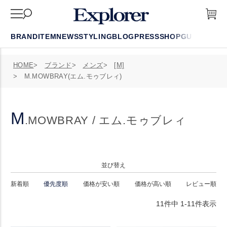
BRAND
ITEM
NEWS
STYLING
BLOG
PRESS
SHOP
GUIDE
FAQ
HOME
ブランド
メンズ
[M]
M.MOWBRAY(エム.モゥブレィ)
M
.MOWBRAY / エム.モゥブレィ
並び替え
新着順
優先度順
価格が安い順
価格が高い順
レビュー順
11
件中
1
-
11
件表示