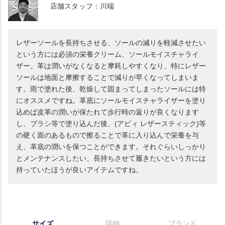
店舗スタッフ：川端
レザーソールを長持ちさせる、ソールの減りを軽減させたい
という方には必須の栄養クリーム、ソールモイスチャライ
ザー。革は潤いがなくなると摩耗しやすくなり、特にレザー
ソールは地面と摩擦することで減りが早くなってしまいま
す。雨で塗れた後、乾燥して固まってしまったソールには特
にオススメですね。革底にソールモイスチャライザーを塗り
込めば皮革の潤いが保たれて歩行時の返りが良くなります
し、ブラシ等で塗り込んだ後、(アビィ レザースティック)等
の硬く面のあるもので擦ることで革に入り込んで栄養を与
え、革底の潤いを保つことができます。それぐらいしっかり
とメンテナンスしたい、長持ちさせて履きたいという方には
持っていたほうが良いアイテムですね。
サイズ
詳細
ブランド