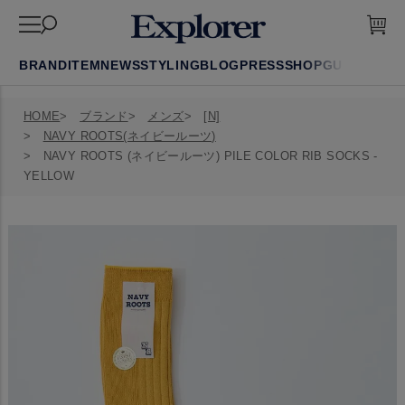
BRAND
ITEM
NEWS
STYLING
BLOG
PRESS
SHOP
GUIDE
FAQ
HOME
ブランド
メンズ
[N]
NAVY ROOTS(ネイビールーツ)
NAVY ROOTS (ネイビールーツ) PILE COLOR RIB SOCKS -
YELLOW