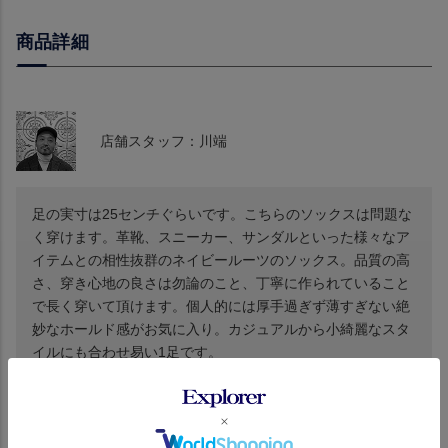
商品詳細
店舗スタッフ：川端
足の実寸は25センチぐらいです。こちらのソックスは問題な
く穿けます。革靴、スニーカー、サンダルといった様々なア
イテムとの相性抜群のネイビールーツのソックス。品質の高
さ、穿き心地の良さは勿論のこと、丁寧に作られていること
で長く穿いて頂けます。個人的には厚手過ぎず薄すぎない絶
妙なホールド感がお気に入り。カジュアルから小綺麗なスタ
イルにも合わせ易い1足です。