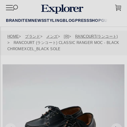
BRAND
ITEM
NEWS
STYLING
BLOG
PRESS
SHOP
GUIDE
FAQ
HOME
ブランド
メンズ
[R]
RANCOURT(ランコート)
RANCOURT (ランコート) CLASSIC RANGER MOC - BLACK
CHROMEXCEL_BLACK SOLE