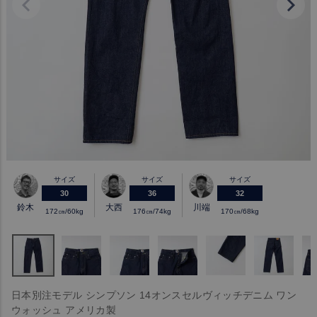
サイズ
サイズ
サイズ
30
36
32
鈴木
大西
川端
172㎝/60kg
176㎝/74kg
170㎝/68kg
日本別注モデル シンプソン 14オンスセルヴィッチデニム ワン
ウォッシュ アメリカ製