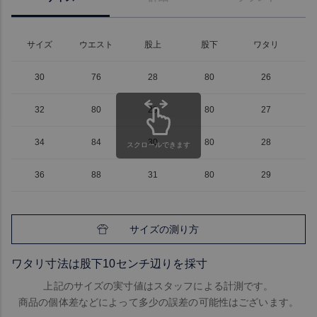
サイズ
ウエスト
股上
股下
ワタリ
30
76
28
80
26
32
80
29
80
27
34
84
30
80
28
スクロールできます
36
88
31
80
29
サイズの測り方
ワタリ寸法は股下10センチ辺りを採寸
上記のサイズの実寸値はスタッフによる計測です。
商品の個体差などによって多少の誤差の可能性はございます。