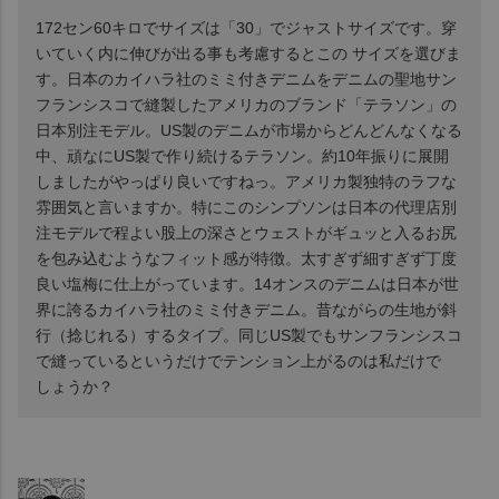
172セン60キロでサイズは「30」でジャストサイズです。穿
いていく内に伸びが出る事も考慮するとこの サイズを選びま
す。日本のカイハラ社のミミ付きデニムをデニムの聖地サン
フランシスコで縫製したアメリカのブランド「テラソン」の
日本別注モデル。US製のデニムが市場からどんどんなくなる
中、頑なにUS製で作り続けるテラソン。約10年振りに展開
しましたがやっぱり良いですねっ。アメリカ製独特のラフな
雰囲気と言いますか。特にこのシンプソンは日本の代理店別
注モデルで程よい股上の深さとウェストがギュッと入るお尻
を包み込むようなフィット感が特徴。太すぎず細すぎず丁度
良い塩梅に仕上がっています。14オンスのデニムは日本が世
界に誇るカイハラ社のミミ付きデニム。昔ながらの生地が斜
行（捻じれる）するタイプ。同じUS製でもサンフランシスコ
で縫っているというだけでテンション上がるのは私だけで
しょうか？