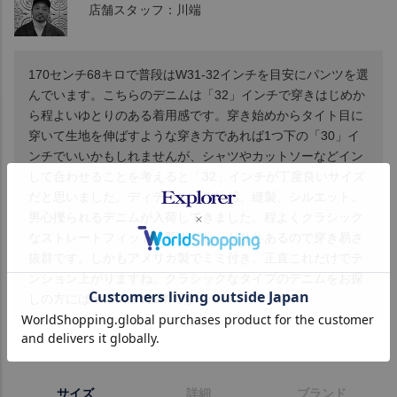
店舗スタッフ：川端
170センチ68キロで普段はW31-32インチを目安にパンツを選
んでいます。こちらのデニムは「32」インチで穿きはじめか
ら程よいゆとりのある着用感です。穿き始めからタイト目に
穿いて生地を伸ばすような穿き方であれば1つ下の「30」イ
ンチでいいかもしれませんが、シャツやカットソーなどイン
して合わせることを考えると「32」インチが丁度良いサイズ
だと思いました。ディテール、生地感、縫製、シルエット。
男心擽られるデニムが入荷してきました。程よくクラシック
なストレートフィット。股上もしっかりとあるので穿き易さ
抜群です。しかもアメリカ製でミミ付き。正直これだけでテ
ンション上がりますね。クラシックなタイプのデニムをお探
しの方にはオススメの1本です。
サイズ
詳細
ブランド