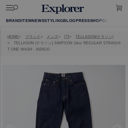
BRAND
ITEM
NEWS
STYLING
BLOG
PRESS
SHOP
GUIDE
FAQ
HOME
ブランド
メンズ
[T]
TELLASON(テラソン)
TELLASON (テラソン) SIMPSON 14oz REGULAR STRAIGH
T ONE WASH - INDIGO