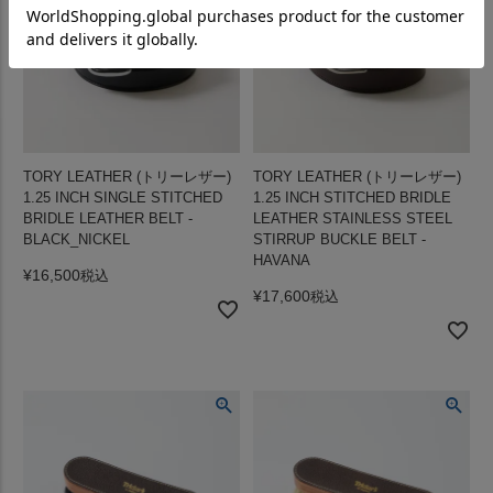
TORY LEATHER (トリーレザー)
TORY LEATHER (トリーレザー)
1.25 INCH SINGLE STITCHED
1.25 INCH STITCHED BRIDLE
BRIDLE LEATHER BELT -
LEATHER STAINLESS STEEL
BLACK_NICKEL
STIRRUP BUCKLE BELT -
HAVANA
¥
16,500
税込
¥
17,600
税込