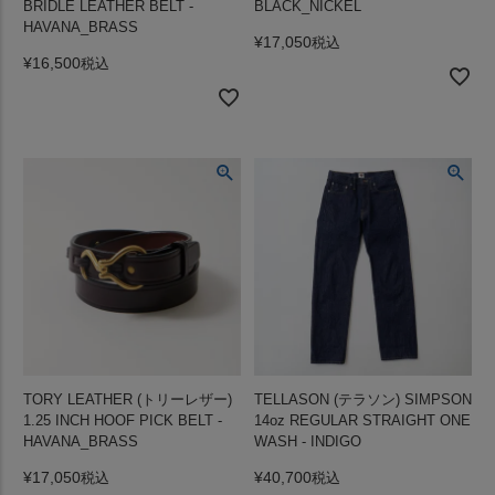
BRIDLE LEATHER BELT -
BLACK_NICKEL
HAVANA_BRASS
¥
17,050
税込
¥
16,500
税込
TORY LEATHER (トリーレザー)
TELLASON (テラソン) SIMPSON
1.25 INCH HOOF PICK BELT -
14oz REGULAR STRAIGHT ONE
HAVANA_BRASS
WASH - INDIGO
¥
17,050
¥
40,700
税込
税込