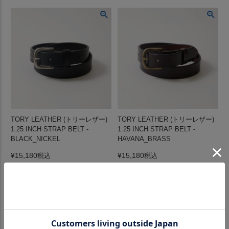
TORY LEATHER (トリーレザー)
TORY LEATHER (トリーレザー)
1.25 INCH STRAP BELT -
1.25 INCH STRAP BELT -
BLACK_NICKEL
HAVANA_BRASS
¥
15,180
¥
15,180
税込
税込