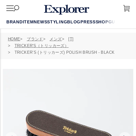
BRAND
ITEM
NEWS
STYLING
BLOG
PRESS
SHOP
GUIDE
FAQ
HOME
ブランド
メンズ
[T]
TRICKER'S（トリッカーズ）
TRICKER’S (トリッカーズ) POLISH BRUSH - BLACK