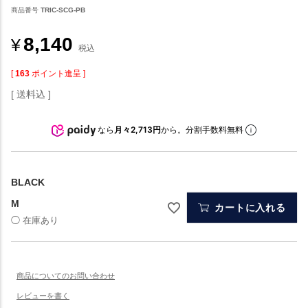
商品番号
TRIC-SCG-PB
8,140
¥
税込
[
163
ポイント進呈 ]
送料込
なら
月々2,713円
から。分割手数料無料
BLACK
M
カートに入れる