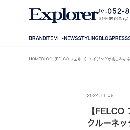
052-
tel.
3,980
以
円(税込)
BRAND
ITEM
NEWS
STYLING
BLOG
PRESS
HOME
BLOG
【FELCO フェルコ】エイジングが楽しみ
2024.11.08
【FELC
クルーネッ