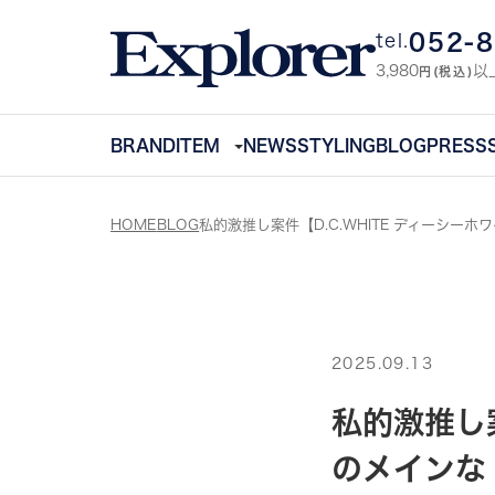
052-
tel.
3,980
以
円(税込)
BRAND
ITEM
NEWS
STYLING
BLOG
PRESS
HOME
BLOG
私的激推し案件【D.C.WHITE ディーシーホ
2025.09.13
私的激推し案
のメインな「