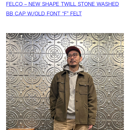
FELCO – NEW SHAPE TWILL STONE WASHED
BB CAP W/OLD FONT “F” FELT