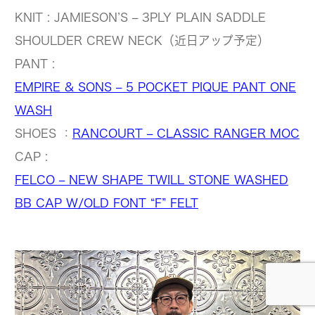
KNIT : JAMIESON’S – 3PLY PLAIN SADDLE
SHOULDER CREW NECK（近日アップ予定）
PANT :
EMPIRE & SONS – 5 POCKET PIQUE PANT ONE
WASH
SHOES ：
RANCOURT – CLASSIC RANGER MOC
CAP :
FELCO – NEW SHAPE TWILL STONE WASHED
BB CAP W/OLD FONT “F” FELT