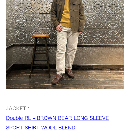
JACKET :
Double RL – BROWN BEAR LONG SLEEVE
SPORT SHIRT WOOL BLEND