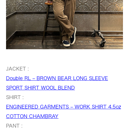
JACKET :
Double RL – BROWN BEAR LONG SLEEVE
SPORT SHIRT WOOL BLEND
SHIRT :
ENGINEERED GARMENTS – WORK SHIRT 4.5oz
COTTON CHAMBRAY
PANT :