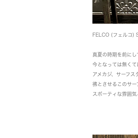
FELCO (フェルコ) S/
真夏の時期を前にし
今となっては無くて
アメカジ、サーフス
彿とさせるこのサー
スポーティな雰囲気