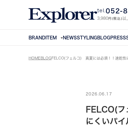
052-
tel.
3,980
以
円(税込)
BRAND
ITEM
NEWS
STYLING
BLOG
PRESS
HOME
BLOG
FELCO(フェルコ) 真夏には必須！！速乾
2026.06.17
FELCO
にくいパイ