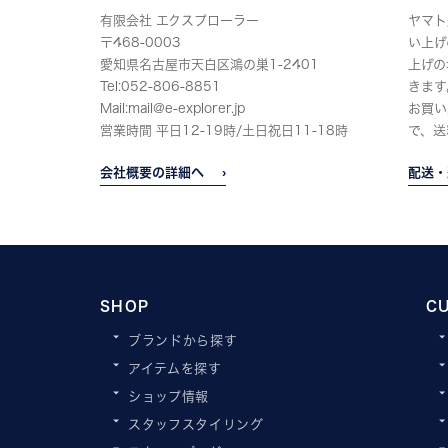
有限会社 エクスプローラー
ヤマト
〒468-0003
い上げ
愛知県名古屋市天白区鴻の巣1-2401
上げの
Tel:052-806-8851
きます
Mail:mail@e-explorer.jp
お買い
営業時間 平日12-19時/土日祝日11-18時
で、送
会社概要の詳細へ
配送・
SHOP
C
ブランドから探す
アイテムを探す
ショップ情報
スタッフスタイリング