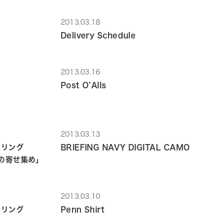
2013.03.18
Delivery Schedule
2013.03.16
Post O’Alls
2013.03.13
イリング
BRIEFING NAVY DIGITAL CAMO
ノの寄せ集め」
2013.03.10
イリング
Penn Shirt