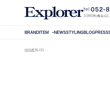
052-
tel.
3,980
以
円(税込)
BRAND
ITEM
NEWS
STYLING
BLOG
PRESS
HOME
BLOG