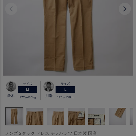
サイズ
サイズ
M
L
鈴木
川端
172㎝/60kg
170㎝/68kg
メンズ 2タック ドレス チノパンツ 日本製 国産