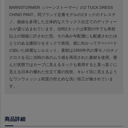
BARNSTORMER（バーンストーマー）の2 TUCK DRESS
CHINO PANT。同ブランド定番モデルの2タックのドレスチ
ノ。曲線を多用した立体的なスラックス仕立てのディティー
ルが盛り込まれています。当時2タックは軍部の中でも将校
以上の階級に許された型。その為か年配層にも配慮されたゆ
とりのある腰回りをタックで表現。裾に向かってテーパード
の効いた綺麗なシルエット。素材は1950年代の軍モノのチノ
クロスを元に当時の糸のムラ感を再現された素材を使用。畳
んだ状態ではカーブに見えるタックも着用すると真っ直ぐに
見える日本の優れた仕立て屋の技術。キレイ目に見えるよう
なワンウォッシュ程度の控えめな洗い加工が施されていま
す。
商品詳細