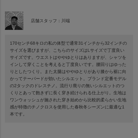
店舗スタッフ：川端
170センチ68キロの私の体型で通常31インチから32インチの
サイズを選びますが、こちらのサイズはLサイズで丁度良い
サイズです。ウエストはややゆとりはありますが、シャツを
インして穿くことを考えると丁度良いです。腰回りはゆった
りとしたつくり。また太腿はややゆとりがあり膝から裾に向
かってテーパードが効いたシルエット。ブランド定番モデル
の2タックのドレスチノ。流行り廃りの無いシルエットのつ
くりとあって飽きずに長く穿き続けられる仕上がり。生地は
ワンウォッシュが施された穿き始めから比較的柔らかい生地
感が特徴のチノクロスを使用した春秋冬シーズンに最適な1
本です。