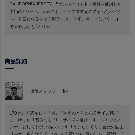
CALIFORNIA JERSEY。5オンスのコットン素材を使用した
半袖のTシャツ。太めのネックリブで首元の詰まったハイク
ルーと言われるネック部分。厚すぎず、薄すぎないウエイト
で着心地がも良い1着。
商品詳細
店舗スタッフ：川端
170センチ65キロで「M」でややゆとりのあるサイズ感で
す。ゆったり着るなら「L」サイズを選びます。シャツのイ
ンナーとしても使い易いスッキリとしたつくり。首元の詰ま
り具合。柔らかくてコシのある着心地の良い生地。着続けて