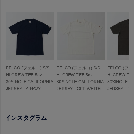
FELCO (フェルコ) S/S
FELCO (フェルコ) S/S
FELCO (フェ
HI CREW TEE 5oz
HI CREW TEE 5oz
HI CREW TEE
30SINGLE CALIFORNIA
30SINGLE CALIFORNIA
30SINGLE C
JERSEY - A.NAVY
JERSEY - OFF WHITE
JERSEY - P
インスタグラム