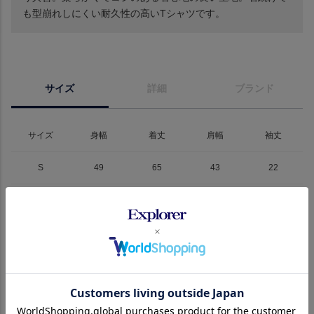
も型崩れしにくい耐久性の高いTシャツです。
サイズ
詳細
ブランド
サイズ
身幅
着丈
肩幅
袖丈
S
49
65
43
22
M
52
67
45
23
L
54
69
48
24
XL
56
71
49
25