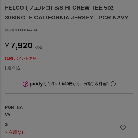
FELCO (フェルコ) S/S HI CREW TEE 5oz
30SINGLE CALIFORNIA JERSEY - PGR NAVY
商品番号
FELC-547-04
7,920
¥
税込
[
158
ポイント進呈 ]
送料込
なら
月々2,640円
から。分割手数料無料
PGR_NA
VY
S
—
× 在庫なし