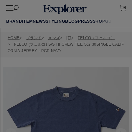
BRAND
ITEM
NEWS
STYLING
BLOG
PRESS
SHOP
GUIDE
FAQ
HOME
ブランド
メンズ
[F]
FELCO（フェルコ）
FELCO (フェルコ) S/S HI CREW TEE 5oz 30SINGLE CALIF
ORNIA JERSEY - PGR NAVY