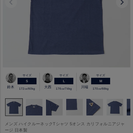
サイズ
サイズ
サイズ
S
L
M
鈴木
大西
川端
172㎝/60kg
176㎝/74kg
170㎝/68kg
メンズ ハイクルーネックTシャツ 5オンス カリフォルニアジャ
ージ 日本製