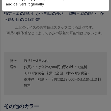
サイズの測り方
袖丈＝肩の縫い目から袖口の長さ・肩幅＝肩の縫い目か
ら縫い目の直線距離
上記のサイズの実寸値はスタッフによる計測です。
商品の個体差などによって多少の誤差の可能性はございます。
発送
通常1〜3日以内
送料
お買い上げ合計3,980円(税込)以上で無料。
3,980円(税込)未満は全国一律660円(税込)
※沖縄・離島・一部地域は9,800円(税込)以上送料
無料
その他のカラー