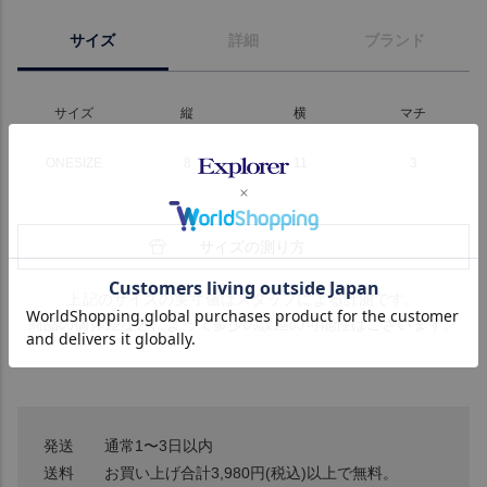
サイズ
詳細
ブランド
サイズ
縦
横
マチ
ONESIZE
8
11
3
サイズの測り方
上記のサイズの実寸値はスタッフによる計測です。
商品の個体差などによって多少の誤差の可能性はございます。
発送
通常1〜3日以内
送料
お買い上げ合計3,980円(税込)以上で無料。