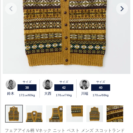
サイズ
サイズ
サイズ
38
42
40
鈴木
大西
川端
172㎝/60kg
176㎝/74kg
170㎝/68kg
フェアアイル柄 Vネック ニット ベスト メンズ スコットランド