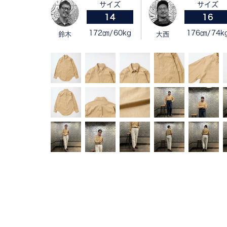
サイズ
サイズ
14
16
172㎝/60kg
176㎝/74k
鈴木
大西