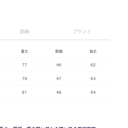
詳細
ブランド
着丈
肩幅
袖丈
77
46
62
79
47
63
81
48
64