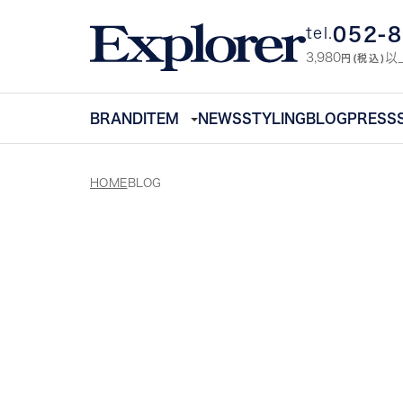
052-
tel.
3,980
以
円(税込)
BRAND
ITEM
NEWS
STYLING
BLOG
PRESS
HOME
BLOG