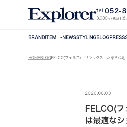
052-
tel.
3,980
以
円(税込)
BRAND
ITEM
NEWS
STYLING
BLOG
PRESS
HOME
BLOG
FELCO(フェルコ) リラックスした穿き心
2026.06.03
FELCO
は最適なシ