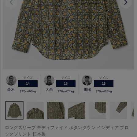
サイズ
サイズ
サイズ
14
16
15
鈴木
大西
川端
172㎝/60kg
176㎝/74kg
170㎝/68kg
ロングスリーブ モディファイド ボタンダウン インディア ブロ
ックプリント 日本製