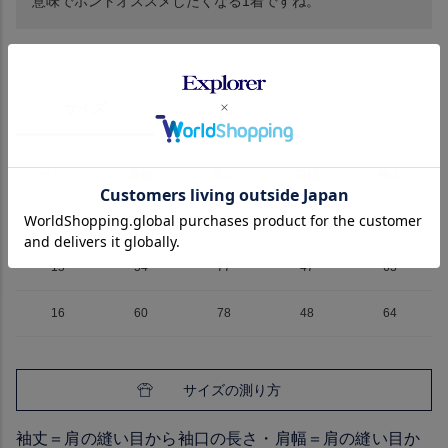
意味でホントオススメしたくなる1着ですね。
サイズ
詳細
ブランド
サイズ
身幅
着丈
肩幅
袖丈
14
50
76
46
62
15
54
77
47
63
16
60
78
48
64
サイズの測り方
袖丈＝肩の縫い目から袖口の長さ・肩幅＝肩の縫い目か