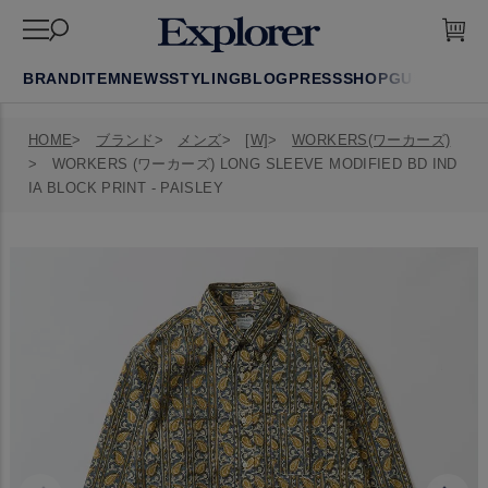
BRAND
ITEM
NEWS
STYLING
BLOG
PRESS
SHOP
GUIDE
FAQ
HOME
ブランド
メンズ
[W]
WORKERS(ワーカーズ)
WORKERS (ワーカーズ) LONG SLEEVE MODIFIED BD IND
IA BLOCK PRINT - PAISLEY