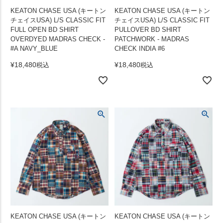
KEATON CHASE USA (キートン
KEATON CHASE USA (キートン
チェイスUSA) L/S CLASSIC FIT
チェイスUSA) L/S CLASSIC FIT
FULL OPEN BD SHIRT
PULLOVER BD SHIRT
OVERDYED MADRAS CHECK -
PATCHWORK - MADRAS
#A NAVY_BLUE
CHECK INDIA #6
¥
18,480
¥
18,480
税込
税込
KEATON CHASE USA (キートン
KEATON CHASE USA (キートン