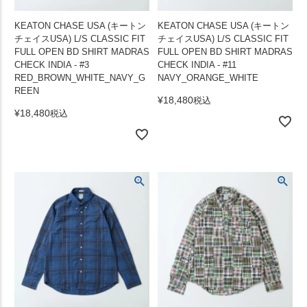
KEATON CHASE USA (キートン
KEATON CHASE USA (キートン
チェイスUSA) L/S CLASSIC FIT
チェイスUSA) L/S CLASSIC FIT
FULL OPEN BD SHIRT MADRAS
FULL OPEN BD SHIRT MADRAS
CHECK INDIA - #3
CHECK INDIA - #11
RED_BROWN_WHITE_NAVY_G
NAVY_ORANGE_WHITE
REEN
¥
18,480
税込
¥
18,480
税込