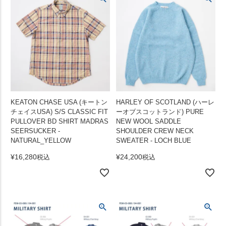
KEATON CHASE USA (キートン
HARLEY OF SCOTLAND (ハーレ
チェイスUSA) S/S CLASSIC FIT
ーオブスコットランド) PURE
PULLOVER BD SHIRT MADRAS
NEW WOOL SADDLE
SEERSUCKER -
SHOULDER CREW NECK
NATURAL_YELLOW
SWEATER - LOCH BLUE
¥
16,280
¥
24,200
税込
税込