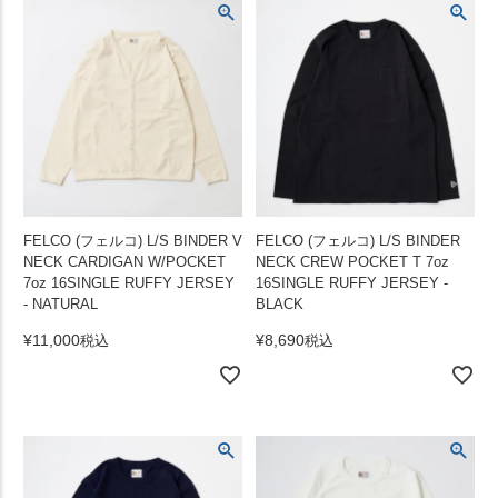
FELCO (フェルコ) L/S BINDER V
FELCO (フェルコ) L/S BINDER
NECK CARDIGAN W/POCKET
NECK CREW POCKET T 7oz
7oz 16SINGLE RUFFY JERSEY
16SINGLE RUFFY JERSEY -
- NATURAL
BLACK
¥
11,000
¥
8,690
税込
税込