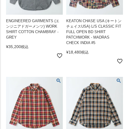
ENGINEERED GARMENTS (エ
KEATON CHASE USA (キートン
ンジニアドガーメンツ) WORK
チェイスUSA) L/S CLASSIC FIT
SHIRT COTTON CHAMBRAY -
FULL OPEN BD SHIRT
GREY
PATCHWORK - MADRAS
CHECK INDIA #5
¥
35,200
税込
¥
18,480
税込