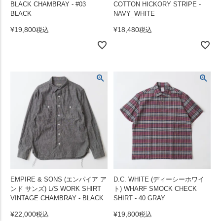
BLACK CHAMBRAY - #03
COTTON HICKORY STRIPE -
BLACK
NAVY_WHITE
¥
19,800
¥
18,480
税込
税込
EMPIRE & SONS (エンパイア ア
D.C. WHITE (ディーシーホワイ
ンド サンズ) L/S WORK SHIRT
ト) WHARF SMOCK CHECK
VINTAGE CHAMBRAY - BLACK
SHIRT - 40 GRAY
¥
22,000
¥
19,800
税込
税込