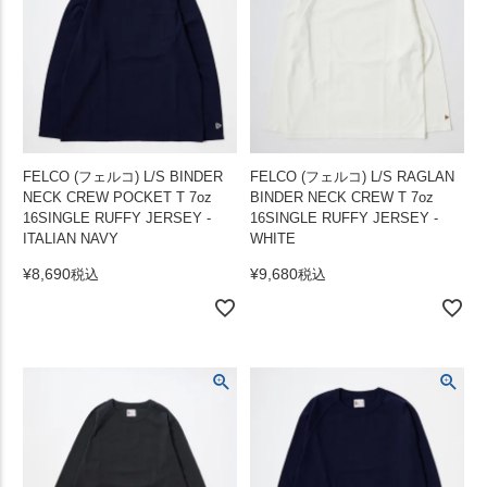
FELCO (フェルコ) L/S BINDER
FELCO (フェルコ) L/S RAGLAN
NECK CREW POCKET T 7oz
BINDER NECK CREW T 7oz
16SINGLE RUFFY JERSEY -
16SINGLE RUFFY JERSEY -
ITALIAN NAVY
WHITE
¥
8,690
¥
9,680
税込
税込