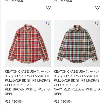
¥
23,100
¥
23,100
税込
税込
KEATON CHASE USA (キートン
KEATON CHASE USA (キートン
チェイスUSA) L/S CLASSIC FIT
チェイスUSA) L/S CLASSIC FIT
PULLOVER BD SHIRT MADRAS
PULLOVER BD SHIRT MADRAS
CHECK INDIA - #3
CHECK INDIA - #5
RED_BROWN_WHITE_NAVY_G
NAVY_RED_YELLOW_WHITE_G
REEN
REEN
¥
18,480
¥
18,480
税込
税込