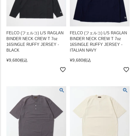
FELCO (フェルコ) L/S RAGLAN
FELCO (フェルコ) L/S RAGLAN
BINDER NECK CREW T 7oz
BINDER NECK CREW T 7oz
16SINGLE RUFFY JERSEY -
16SINGLE RUFFY JERSEY -
BLACK
ITALIAN NAVY
¥
9,680
¥
9,680
税込
税込