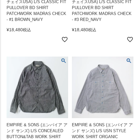
チェイスUSA) L/S CLASSIC FIT
チェイスUSA) L/S CLASSIC FIT
PULLOVER BD SHIRT
PULLOVER BD SHIRT
PATCHWORK MADRAS CHECK
PATCHWORK MADRAS CHECK
- #1 BROWN_NAVY
- #3 RED_NAVY
¥
18,480
¥
18,480
税込
税込
EMPIRE & SONS (エンパイア ア
EMPIRE & SONS (エンパイア ア
ンド サンズ) L/S CONCEALED
ンド サンズ) L/S USN STYLE
BUTTON&TAB WORK SHIRT
WORK SHIRT ORGANIC