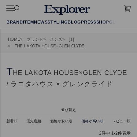
BRAND
ITEM
NEWS
STYLING
BLOG
PRESS
SHOP
GUIDE
FAQ
HOME
ブランド
メンズ
[T]
THE LAKOTA HOUSE×GLEN CLYDE
T
HE LAKOTA HOUSE×GLEN CLYDE
/ ラコタハウス × グレンクライド
並び替え
新着順
優先度順
価格が安い順
価格が高い順
レビュー順
2
件中
1
-
2
件表示