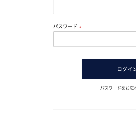
必
須
パスワード
必
須
ログイ
パスワードをお忘