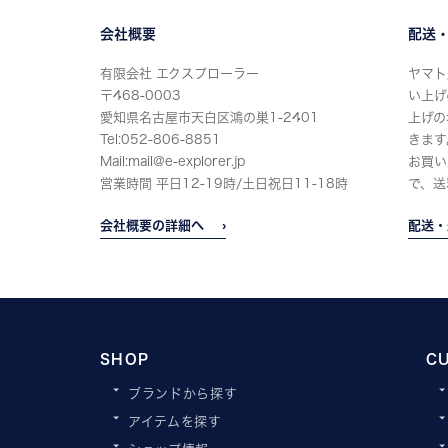
会社概要
配送
有限会社 エクスプローラー
ヤマト
〒468-0003
い上げ
愛知県名古屋市天白区鴻の巣1-2401
上げの
Tel:052-806-8851
きます
Mail:mail@e-explorer.jp
お買い
営業時間 平日12-19時/土日祝日11-18時
で、送
会社概要の詳細へ
配送・
SHOP
C
ブランドから探す
アイテムを探す