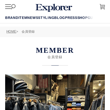
BRAND
ITEM
NEWS
STYLING
BLOG
PRESS
SHOP
GUIDE
FAQ
HOME
会員登録
MEMBER
会員登録