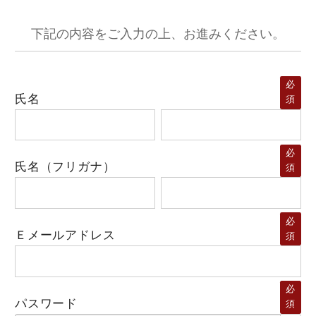
下記の内容をご入力の上、お進みください。
必
氏名
須
必
氏名（フリガナ）
須
必
Ｅメールアドレス
須
必
パスワード
須