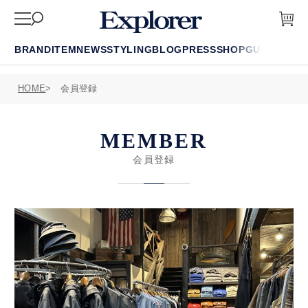
BRAND
ITEM
NEWS
STYLING
BLOG
PRESS
SHOP
GUIDE
FAQ
HOME
会員登録
MEMBER
会員登録