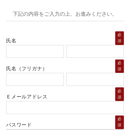
下記の内容をご入力の上、お進みください。
必
氏名
須
必
氏名（フリガナ）
須
必
Ｅメールアドレス
須
必
パスワード
須