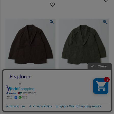
ENGINEERED GARMENTS (エ
ENGINEERED GARMENTS (エ
ンジニアドガーメンツ)
ンジニアドガーメンツ)
BEDFORD JACKET
BEDFORD JACKET
HEAVYWEIGHT COTTTON
HEAVYWEIGHT COTTTON
RIPSTOP - DK BROWN
RIPSTOP - OLIVE
¥
42,900
¥
42,900
税込
税込