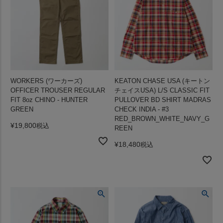
WORKERS (ワーカーズ)
KEATON CHASE USA (キートン
OFFICER TROUSER REGULAR
チェイスUSA) L/S CLASSIC FIT
FIT 8oz CHINO - HUNTER
PULLOVER BD SHIRT MADRAS
GREEN
CHECK INDIA - #3
RED_BROWN_WHITE_NAVY_G
¥
19,800
税込
REEN
¥
18,480
税込