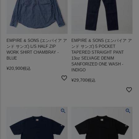
EMPIRE & SONS (エンパイア ア
EMPIRE & SONS (エンパイア ア
ンド サンズ) L/S HALF ZIP
ンド サンズ) 5 POCKET
WORK SHIRT CHAMBRAY -
TAPERED STRAIGHT PANT
BLUE
13oz SELVAGE DENIM
SANFORIZED ONE WASH -
¥
20,900
税込
INDIGO
¥
29,700
税込