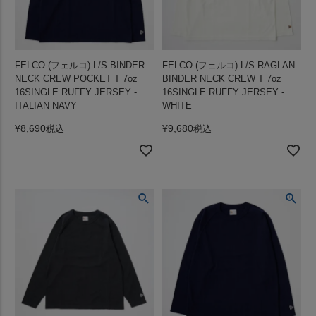
FELCO (フェルコ) L/S BINDER
FELCO (フェルコ) L/S RAGLAN
NECK CREW POCKET T 7oz
BINDER NECK CREW T 7oz
16SINGLE RUFFY JERSEY -
16SINGLE RUFFY JERSEY -
ITALIAN NAVY
WHITE
¥
8,690
¥
9,680
税込
税込