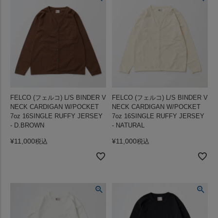
FELCO (フェルコ) L/S BINDER V
FELCO (フェルコ) L/S BINDER V
NECK CARDIGAN W/POCKET
NECK CARDIGAN W/POCKET
7oz 16SINGLE RUFFY JERSEY
7oz 16SINGLE RUFFY JERSEY
- D.BROWN
- NATURAL
¥
11,000
¥
11,000
税込
税込