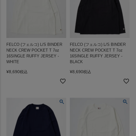
FELCO (フェルコ) L/S BINDER
FELCO (フェルコ) L/S BINDER
NECK CREW POCKET T 7oz
NECK CREW POCKET T 7oz
16SINGLE RUFFY JERSEY -
16SINGLE RUFFY JERSEY -
WHITE
BLACK
¥
8,690
¥
8,690
税込
税込