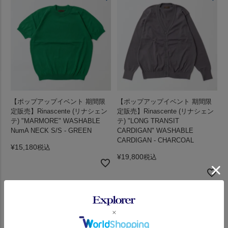
【ポップアップイベント 期間限
【ポップアップイベント 期間限
定販売】Rinascente (リナシェン
定販売】Rinascente (リナシェン
テ) "MARMORE" WASHABLE
テ) "LONG TRANSIT
NumA NECK S/S - GREEN
CARDIGAN" WASHABLE
CARDIGAN - CHARCOAL
¥
15,180
税込
¥
19,800
税込