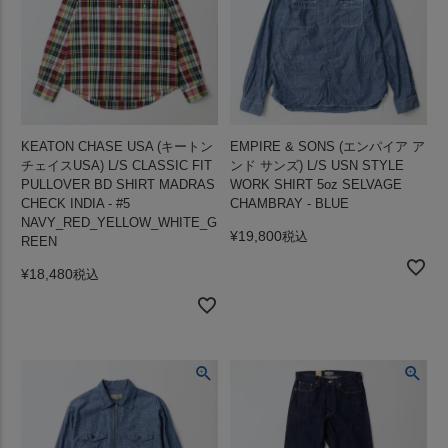
KEATON CHASE USA (キートン
EMPIRE & SONS (エンパイア ア
チェイスUSA) L/S CLASSIC FIT
ンド サンズ) L/S USN STYLE
PULLOVER BD SHIRT MADRAS
WORK SHIRT 5oz SELVAGE
CHECK INDIA - #5
CHAMBRAY - BLUE
NAVY_RED_YELLOW_WHITE_G
¥
19,800
税込
REEN
¥
18,480
税込