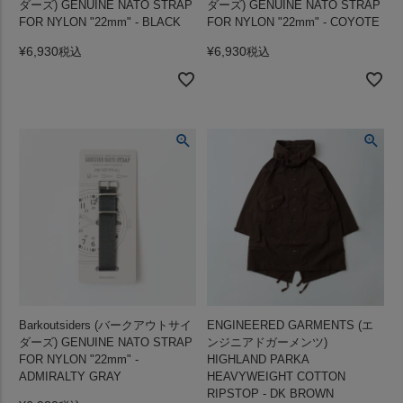
ダーズ) GENUINE NATO STRAP
ダーズ) GENUINE NATO STRAP
FOR NYLON "22mm" - BLACK
FOR NYLON "22mm" - COYOTE
¥
6,930
¥
6,930
税込
税込
Barkoutsiders (バークアウトサイ
ENGINEERED GARMENTS (エ
ダーズ) GENUINE NATO STRAP
ンジニアドガーメンツ)
FOR NYLON "22mm" -
HIGHLAND PARKA
ADMIRALTY GRAY
HEAVYWEIGHT COTTON
RIPSTOP - DK BROWN