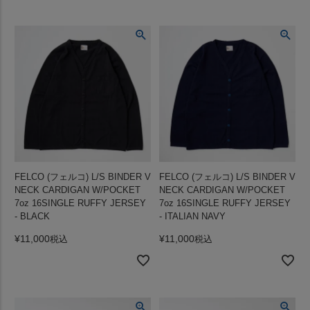
FELCO (フェルコ) L/S BINDER V
FELCO (フェルコ) L/S BINDER V
NECK CARDIGAN W/POCKET
NECK CARDIGAN W/POCKET
7oz 16SINGLE RUFFY JERSEY
7oz 16SINGLE RUFFY JERSEY
- BLACK
- ITALIAN NAVY
¥
11,000
¥
11,000
税込
税込